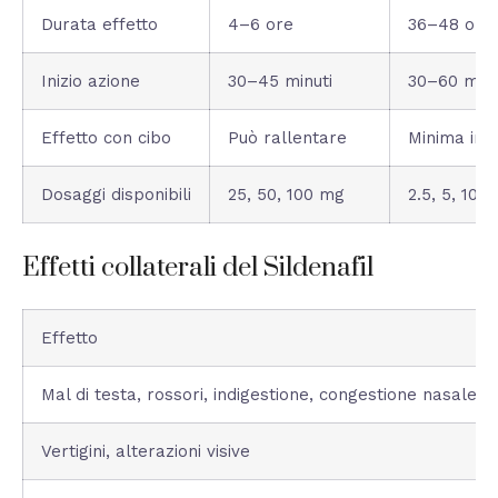
Durata effetto
4–6 ore
36–48 ore
Inizio azione
30–45 minuti
30–60 minu
Effetto con cibo
Può rallentare
Minima inf
Dosaggi disponibili
25, 50, 100 mg
2.5, 5, 10,
Effetti collaterali del Sildenafil
Effetto
Mal di testa, rossori, indigestione, congestione nasale
Vertigini, alterazioni visive