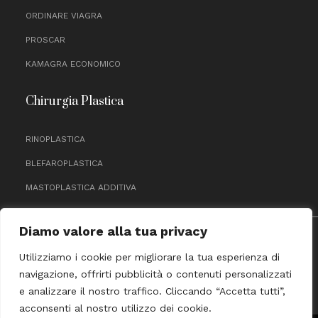
ORDINARE VIAGRA
PROSCAR
KAMAGRA ECONOMICO
Chirurgia Plastica
RINOPLASTICA
BLEFAROPLASTICA
MASTOPLASTICA ADDITIVA
Diamo valore alla tua privacy
P.IVA 11464770012
Utilizziamo i cookie per migliorare la tua esperienza di
PRIVACY & COOKIE POLICY
navigazione, offrirti pubblicità o contenuti personalizzati
FACEBOOK
INSTAG
YOUT
e analizzare il nostro traffico. Cliccando “Accetta tutti”,
acconsenti al nostro utilizzo dei cookie.