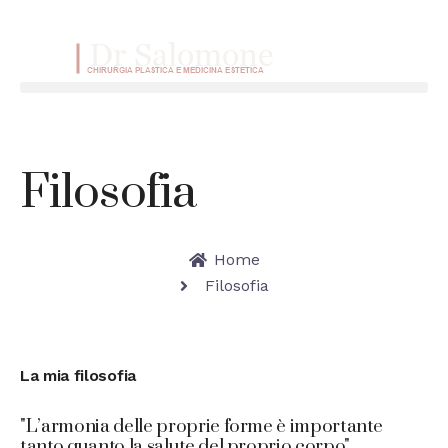
VAI AL CONTENUTO
Menu
Filosofia
Home
Filosofia
La mia filosofia
"L’armonia delle proprie forme è importante
tanto quanto la salute del proprio corpo"