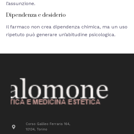
l’assunzione.
Dipendenza e desiderio
Il farmaco non crea dipendenza chimica, ma un uso
ripetuto può generare un’abitudine psicologica.
Corso Galileo Ferraris 164,
10134, Torino