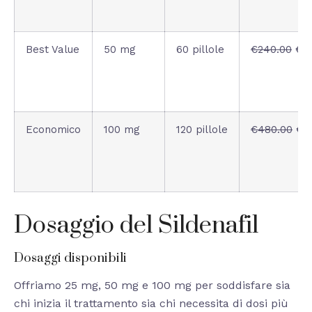
Best Value
50 mg
60 pillole
€240.00
€13
Economico
100 mg
120 pillole
€480.00
€27
Dosaggio del Sildenafil
Dosaggi disponibili
Offriamo 25 mg, 50 mg e 100 mg per soddisfare sia
chi inizia il trattamento sia chi necessita di dosi più