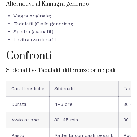
Alternative al Kamagra generico
Viagra originale;
Tadalafil (Cialis generico);
Spedra (avanafil);
Levitra (vardenafil).
Confronti
Sildenafil vs Tadalafil: differenze principali
Caratteristiche
Sildenafil
Tadala
Durata
4–6 ore
36 or
Avvio azione
30–45 min
30 mi
Pasto
Rallenta con pasti pesanti
Poco 