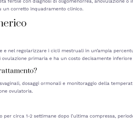
tà fertile con diagnosi di oligomenorrea, anovulazione o in
 su un corretto inquadramento clinico.
nerico
e e nel regolarizzare i cicli mestruali in un’ampia percentua
ovulazione primaria e ha un costo decisamente inferiore 
trattamento?
nsvaginali, dosaggi ormonali e monitoraggio della temperat
ione ovulatoria.
no per circa 1-2 settimane dopo l’ultima compressa, periodo