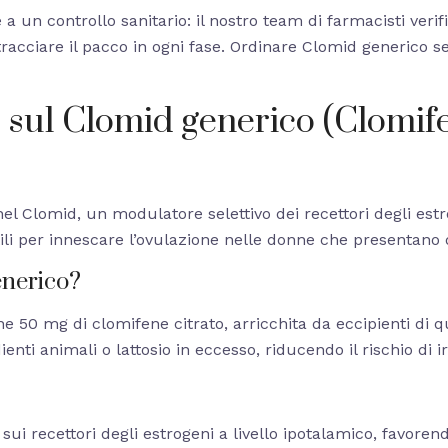
 a un controllo sanitario: il nostro team di farmacisti verif
racciare il pacco in ogni fase. Ordinare Clomid generico s
 sul Clomid generico (Clomif
 nel Clomid, un modulatore selettivo dei recettori degli estr
i per innescare l’ovulazione nelle donne che presentano dis
enerico?
50 mg di clomifene citrato, arricchita da eccipienti di qu
enti animali o lattosio in eccesso, riducendo il rischio di irr
sui recettori degli estrogeni a livello ipotalamico, favore