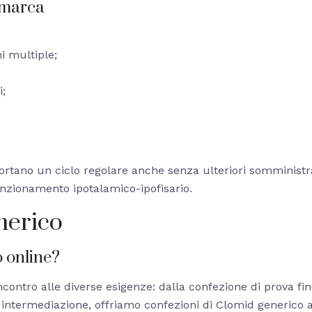
 marca
i multiple;
i;
iportano un ciclo regolare anche senza ulteriori somminist
unzionamento ipotalamico-ipofisario.
nerico
o online?
incontro alle diverse esigenze: dalla confezione di prova fi
i intermediazione, offriamo confezioni di Clomid generico a 