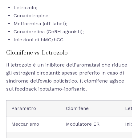
Letrozolo;
Gonadotropine;
Metformina (off-label);
Gonadorelina (GnRH agonisti);
Iniezioni di hMG/hCG.
Clomifene vs. Letrozolo
Il letrozolo è un inibitore dell'aromatasi che riduce
gli estrogeni circolanti: spesso preferito in caso di
sindrome dell’ovaio policistico. Il clomifene agisce
sul feedback ipotalamo-ipofisario.
Parametro
Clomifene
Letro
Meccanismo
Modulatore ER
Inibi