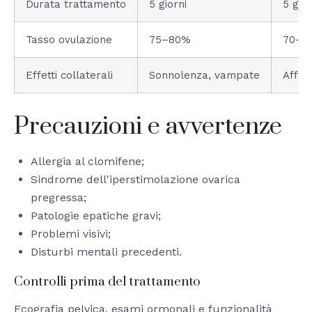
Durata trattamento
5 giorni
5 gior
Tasso ovulazione
75–80%
70–7
Effetti collaterali
Sonnolenza, vampate
Affat
Precauzioni e avvertenze
Allergia al clomifene;
Sindrome dell'iperstimolazione ovarica
pregressa;
Patologie epatiche gravi;
Problemi visivi;
Disturbi mentali precedenti.
Controlli prima del trattamento
Ecografia pelvica, esami ormonali e funzionalità