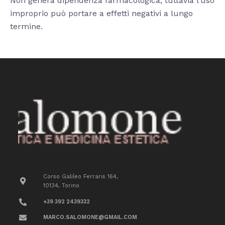
Non genera dipendenza farmacologica, tuttavia l’uso
improprio può portare a effetti negativi a lungo
termine.
Corso Galileo Ferraris 164,
10134, Torino
+39 392 2439332
MARCO.SALOMONE@GMAIL.COM