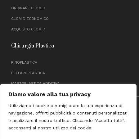
ORDINARE CLOMID
CLOMID ECONOMICO
ACQUISTO CLOMID
Chirurgia Plastica
RINOPLASTICA
BLEFAROPLASTICA
MASTOPLASTICA ADDITIVA
Diamo valore alla tua privacy
Utilizziamo i cookie per migliorare la tua esperienza di
P.IVA 11464770012
navigazione, offrirti pubblicità o contenuti personalizzati
PRIVACY & COOKIE POLICY
e analizzare il nostro traffico. Cliccando “Accetta tutti”,
FACEBOOK
INSTAG
YOUT
acconsenti al nostro utilizzo dei cookie.