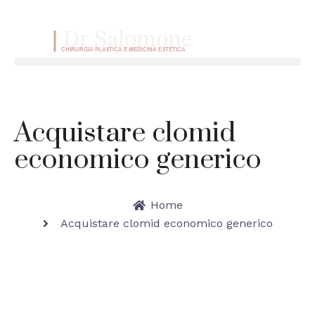
VAI AL CONTENUTO
Menu
Acquistare clomid
economico generico
Home
Acquistare clomid economico generico