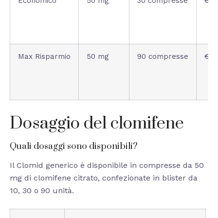
Economico
50 mg
30 compresse
€12
Max Risparmio
50 mg
90 compresse
€36
Dosaggio del clomifene
Quali dosaggi sono disponibili?
Il Clomid generico è disponibile in compresse da 50
mg di clomifene citrato, confezionate in blister da
10, 30 o 90 unità.