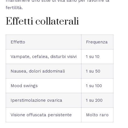
mantenere uno stile di vita sano per favorire la
fertilità.
Effetti collaterali
Effetto
Frequenza
Vampate, cefalea, disturbi visivi
1 su 10
Nausea, dolori addominali
1 su 50
Mood swings
1 su 100
Iperstimolazione ovarica
1 su 200
Visione offuscata persistente
Molto raro