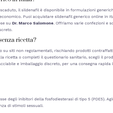
scaduto, il sildenafil è disponibile in formulazioni generic
conomico. Puoi acquistare sildenafil generico online in I
ose su
Dr. Marco Salomone
. Offriamo varie confezioni e s
screto.
senza ricetta?
co su siti non regolamentati, rischiando prodotti contraffat
la ricetta o completi il questionario sanitario, scegli il pr
cciabile e imballaggio discreto, per una consegna rapida in
lasse degli inibitori della fosfodiesterasi di tipo 5 (PDE5). A
za di stimoli sessuali.