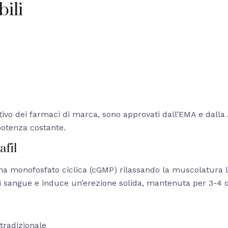
ili
tivo dei farmaci di marca, sono approvati dall’EMA e dalla AI
potenza costante.
afil
sina monofosfato ciclica (cGMP) rilassando la muscolatura l
i sangue e induce un’erezione solida, mantenuta per 3-4 o
tradizionale