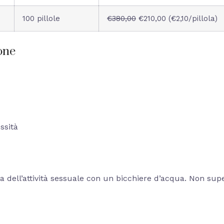
100 pillole
€380,00
€210,00 (€2,10/pillola)
one
ssità
ell’attività sessuale con un bicchiere d’acqua. Non super