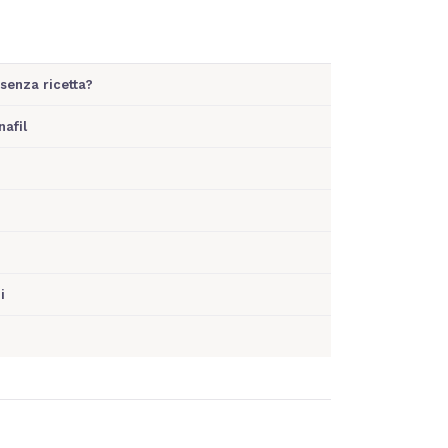
 senza ricetta?
afil
i