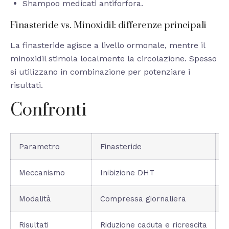
Shampoo medicati antiforfora.
Finasteride vs. Minoxidil: differenze principali
La finasteride agisce a livello ormonale, mentre il
minoxidil stimola localmente la circolazione. Spesso
si utilizzano in combinazione per potenziare i
risultati.
Confronti
Parametro
Finasteride
M
Meccanismo
Inibizione DHT
V
Modalità
Compressa giornaliera
A
Risultati
Riduzione caduta e ricrescita
I