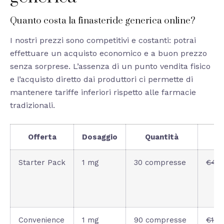
Quanto costa la finasteride generica online?
I nostri prezzi sono competitivi e costanti: potrai
effettuare un acquisto economico e a buon prezzo
senza sorprese. L’assenza di un punto vendita fisico
e l’acquisto diretto dai produttori ci permette di
mantenere tariffe inferiori rispetto alle farmacie
tradizionali.
Offerta
Dosaggio
Quantità
Starter Pack
1 mg
30 compresse
€45.
Convenience
1 mg
90 compresse
€120