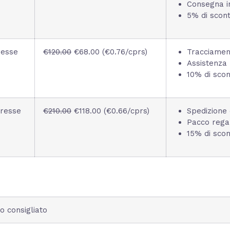
Consegna in
5% di scont
esse
€120.00
€68.00 (€0.76/cprs)
Tracciamen
Assistenza 
10% di scont
resse
€210.00
€118.00 (€0.66/cprs)
Spedizione 
Pacco rega
15% di scont
o consigliato