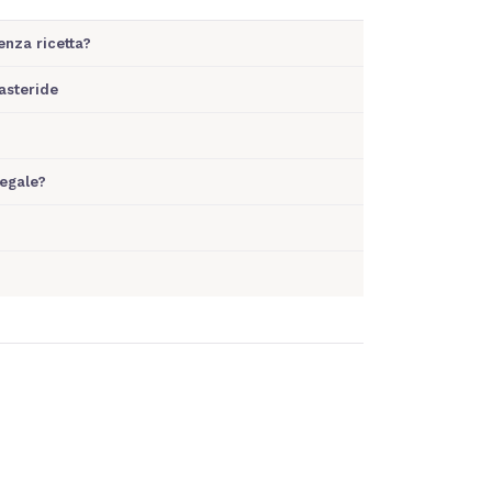
enza ricetta?
asteride
legale?