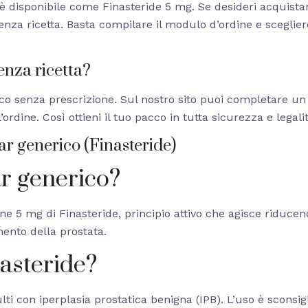
è disponibile come Finasteride 5 mg. Se desideri acquistare
enza ricetta. Basta compilare il modulo d’ordine e sceglie
enza ricetta?
co senza prescrizione. Sul nostro sito puoi completare un
ine. Così ottieni il tuo pacco in tutta sicurezza e legalit
ar generico (Finasteride)
r generico?
 5 mg di Finasteride, principio attivo che agisce riducendo
mento della prostata.
nasteride?
lti con iperplasia prostatica benigna (IPB). L’uso è sconsi