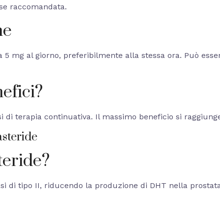
dose raccomandata.
ne
 5 mg al giorno, preferibilmente alla stessa ora. Può ess
efici?
i di terapia continuativa. Il massimo beneficio si raggiun
steride
teride?
asi di tipo II, riducendo la produzione di DHT nella prost