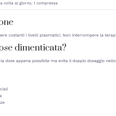
a volta al giorno, 1 compressa
ione
e costanti i livelli plasmatici. Non interrompere la tera
dose dimenticata?
a dose appena possibile ma evita il doppio dosaggio nello 
iali
a
nze